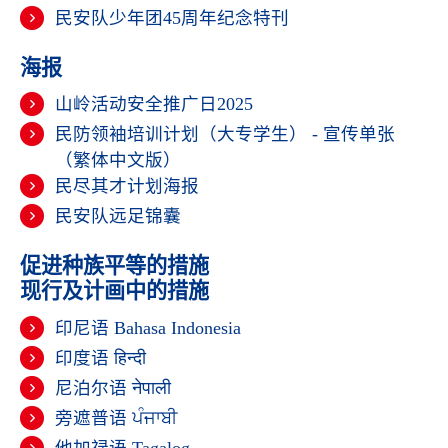
民安队少年团45周年纪念特刊
海报
山岭活动安全推广日2025
民防领袖培训计划（大专学生） - 宣传单张
（繁体中文版）
民尽其才计划海报
民安队远足锦囊
促进种族平等的措施
现行及计画中的措施
印尼语 Bahasa Indonesia
印度语
हिन्दी
尼泊尔语
नेपाली
旁遮普语
ਪੰਜਾਬੀ
他加禄语 Tagalog