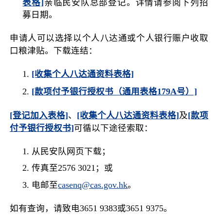
表格]
亲临民安队总部登记。详情请参阅下列招
募日期。
申请人可以选择以个人八达通或个人银行赈户收取
口粮津贴。下载连结：
[收集个人八达通资料表格]
[款项付予银行授权书（通用表格179A号）]
[登记加入表格]
、
[收集个人八达通资料表格]
及
[款项
付予银行授权书]
可循以下途径索取：
从民安队网页下载；
传真至2576 3021；或
电邮至
casenq@cas.gov.hk
。
如有查询，请致电3651 9383或3651 9375。