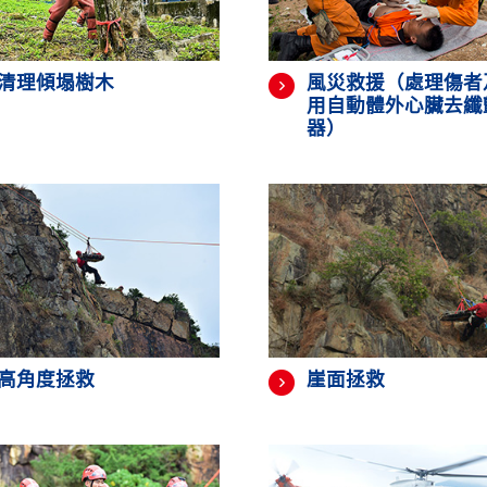
清理傾塌樹木
風災救援（處理傷者
用自動體外心臟去纖
器）
高角度拯救
崖面拯救