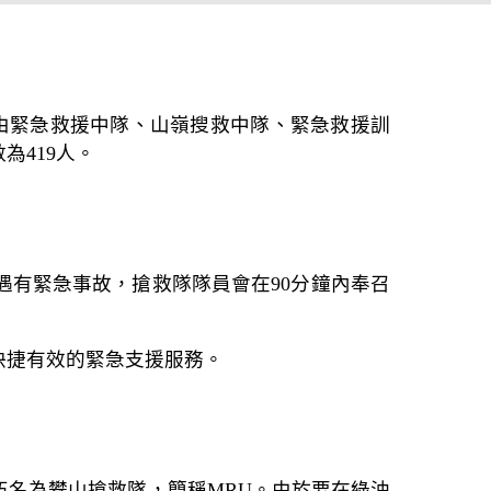
隊由緊急救援中隊、山嶺搜救中隊、緊急救援訓
419人。
遇有緊急事故，搶救隊隊員會在90分鐘內奉召
快捷有效的緊急支援服務。
伍名為攀山搶救隊，簡稱MRU。由於要在綠油