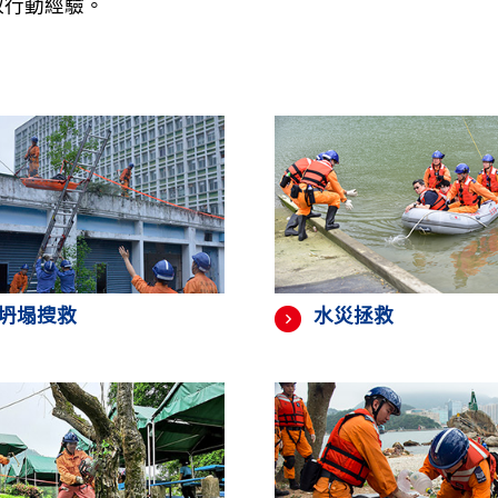
取行動經驗。
坍塌搜救
水災拯救