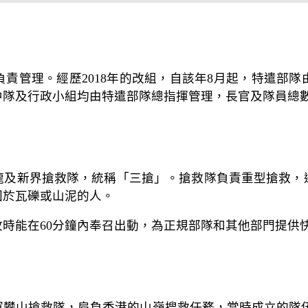
揮負責管理。經歷2018年的改組，自該年8月起，特遣部
隊及行政小組均由特遣部隊總指揮管理，長官及隊員總數為
九龍及新界搶救隊，統稱「三搶」。搶救隊負責重型搶救，
困於瓦礫或山泥的人。
事故時能在60分鐘內奉召出動，為正規部隊和其他部門提供
空軍攀山搶救隊，肩負香港的山嶺搜救任務，當時成立的隊