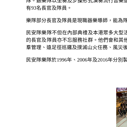
隊。銀樂隊以坐奏及步操形式演奏流行音樂
有93名長官及隊員。
樂隊部分長官及隊員是現職器樂導師，能為
民安隊樂隊不但在內部典禮及本港眾多大型
的長官及隊員亦不忘服務社群。他們會和其
羣管理、遠足徑巡邏及撲滅山火任務、風災
民安隊樂隊於1996年、2006年及2016年