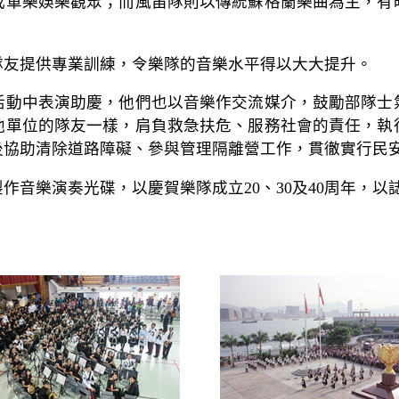
或軍樂娛樂觀眾；而風笛隊則以傳統蘇格蘭樂曲為主，有
隊友提供專業訓練，令樂隊的音樂水平得以大大提升。
活動中表演助慶，他們也以音樂作交流媒介，鼓勵部隊士
他單位的隊友一樣，肩負救急扶危、服務社會的責任，執
後協助清除道路障礙、參與管理隔離營工作，貫徹實行民
分別製作音樂演奏光碟，以慶賀樂隊成立20、30及40周年，以