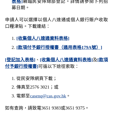
表格]
親臨民安隊總部登記。詳情請參閱下列招
募日期。
申請人可以選擇以個人八達通或個人銀行賑户收取
口糧津貼。下載連結：
[收集個人八達通資料表格]
[款項付予銀行授權書（通用表格179A號）]
[登記加入表格]
、
[收集個人八達通資料表格]
及
[款項
付予銀行授權書]
可循以下途徑索取：
從民安隊網頁下載；
傳真至2576 3021；或
電郵至
casenq@cas.gov.hk
。
如有查詢，請致電3651 9383或3651 9375。