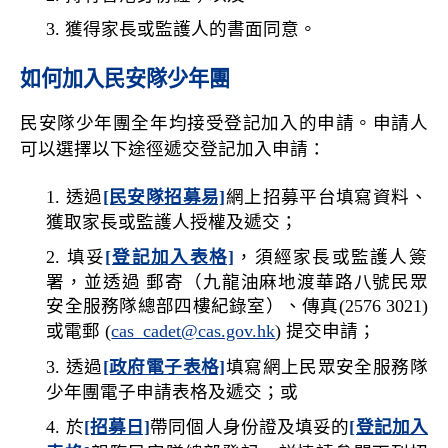
獲得家長或監護人的書面同意。
如何加入民安隊少年團
民安隊少年團全年均接受登記加入的申請。申請人
可以選擇以下途徑遞交登記加入申請：
透過
[民安隊招募易]
網上招募平台填寫資料、
獲取家長或監護人授權及遞交；
填妥
[登記加入表格]
，須經家長或監護人簽
署，並透過 郵寄（九龍油麻地渡華路八號民眾
安全服務隊總部四樓紀錄室）、傳真(2576 3021)
或電郵 (
cas_cadet@cas.gov.hk
) 提交申請；
透過
[政府電子表格]
填寫網上民眾安全服務隊
少年團電子申請表格及遞交；或
於
[招募日]
帶同個人身份證及填妥的
[登記加入