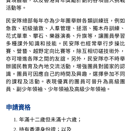
實境體驗，以及香港青年獎勵計劃的各項個人挑戰
活動等。
民安隊總部每年亦為少年團舉辦各類訓練班，例如
急救、初級搶救、人羣管理、拯溺、獨木舟訓練、
花式單車、攀石、樂器演奏、升旗等，讓團員學習
多種課外知識和技能。民安隊也經常舉行步操比
賽、營兿、越野定向比賽等，除互相切磋技術外，
亦可增進各隊之間的友誼。另外，民安隊亦不時舉
辦國民教育及內地交流活動，增強團員對國家的認
識。團員可因應自己的時間及興趣，選擇參加不同
的課程及活動。表現優異的團員可晉升為高級團
員、副少年領袖、少年領袖及高級少年領袖。
申請資格
年滿十二歲但未滿十六歲；
持有香港身份證；以及